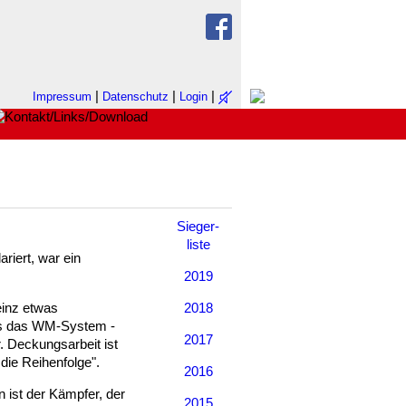
|
|
|
Impressum
Datenschutz
Login
Sieger-
liste
riert, war ein
2019
einz etwas
2018
als das WM-System -
2017
r. Deckungsarbeit ist
die Reihenfolge".
2016
n ist der Kämpfer, der
2015