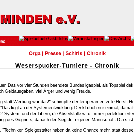
Orga
|
Presse
|
Schiris
|
Chronik
Weserspucker-Turniere - Chronik
r. Das vor vier Stunden beendete Bundesligaspiel, als Topspiel dekla
lich Geldausgaben, viel Ärger und wenig Freude.
ung statt Werbung war das!" schimpfte der temperamentvolle Horst. H
te: "Das liegt an der Systementwicklung: Denkt doch nur einmal, dam
2-System, und der Libero; die Abseitsfalle wird immer perfektionierte
rung des Gegners, danach der Sieg der eigenen Mannschaft. D a s ist 
ei, "Techniker, Spielgestalter haben da keine Chance mehr, statt desse