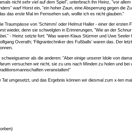
amals nicht sehr viel auf dem Spiel", unterbrach ihn Heinz, "vor allem
nders" warf Horst ein, "ein hoher Zaun, eine Absperrung gegen die 
as das erste Mal im Fernsehen sah, wollte ich es nicht glauben."
die Traumpässe von 'Schimmi' oder Helmut Haller - einer der ersten F
 Horst wieder, denn sie schwelgten in Erinnerungen, "Wie an der Schn
bei." - Heinz setzte fort: "Was waren Klaus Stürmer und Uwe Seeler 
Wolfgang Overath; 'Filigrantechniker des Fußballs' waren das. Der letz
sonnen.
 schweigsamer als die anderen: "Aber einige unserer Idole von dama
arum versuchen wir nicht, sie zu uns nach Minden zu holen und bei 
Traditionsmannschaften veranstalten!"
ie Tat umgesetzt, und das Ergebnis können wir diesmal zum x-ten mal
torben)