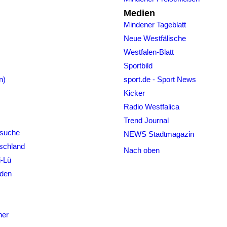
Medien
Mindener Tageblatt
Neue Westfälische
Westfalen-Blatt
Sportbild
n)
sport.de - Sport News
Kicker
Radio Westfalica
Trend Journal
bsuche
NEWS Stadtmagazin
schland
Nach oben
i-Lü
nden
ner