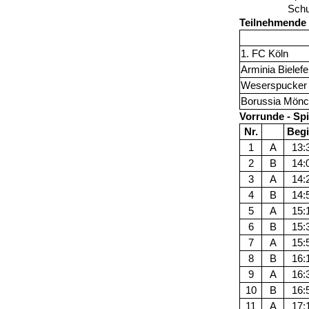
Sch
Teilnehmende
1. FC Köln
Arminia Bielefe
Weserspucker
Borussia Mönc
Vorrunde - Spi
Nr.
Beg
1
A
13:
2
B
14:
3
A
14:
4
B
14:
5
A
15:
6
B
15:
7
A
15:
8
B
16:
9
A
16:
10
B
16:
11
A
17: