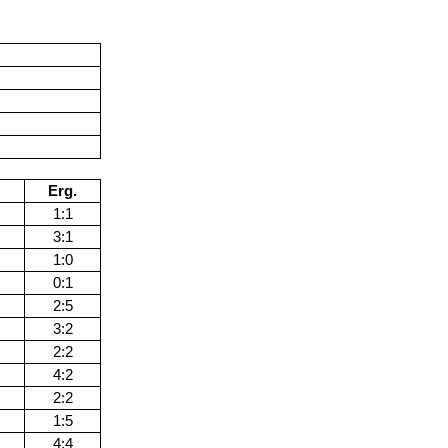
Erg.
1:1
3:1
1:0
0:1
2:5
3:2
2:2
4:2
2:2
1:5
4:4