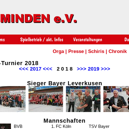
Orga
|
Presse
|
Schiris
|
Chronik
-Turnier 2018
<<< 2017 <<<
2 0 1 8
>>> 2019 >>>
Sieger Bayer Leverkusen
Mannschaften
BVB
1. FC Köln
TSV Bayer