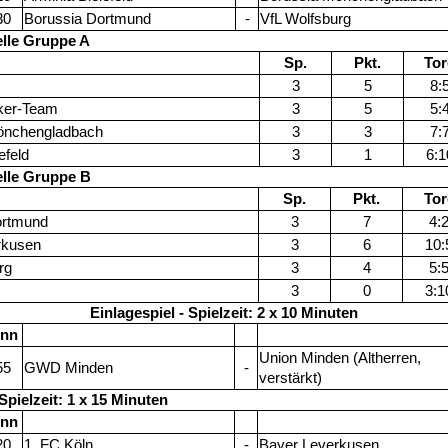
30
Borussia Dortmund
-
VfL Wolfsburg
lle Gruppe A
Sp.
Pkt.
Tor
3
5
8:
er-Team
3
5
5:
önchengladbach
3
3
7:
efeld
3
1
6:1
lle Gruppe B
Sp.
Pkt.
Tor
ortmund
3
7
4:
verkusen
3
6
10:
rg
3
4
5:
3
0
3:1
Einlagespiel - Spielzeit: 2 x 10 Minuten
inn
Union Minden (Altherren,
55
GWD Minden
-
verstärkt)
 Spielzeit: 1 x 15 Minuten
inn
20
1. FC Köln
-
Bayer Leverkusen