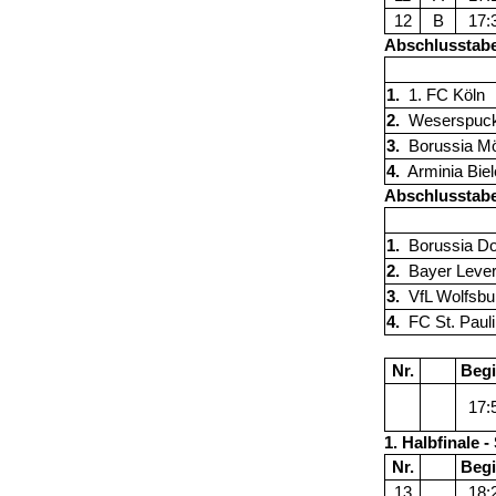
12
B
17:
Abschlusstabe
1.
1. FC Köln
2.
Weserspuck
3.
Borussia M
4.
Arminia Biel
Abschlusstabe
1.
Borussia D
2.
Bayer Le
3.
VfL Wolfsbu
4.
FC St. Pauli
Nr.
Beg
17:
1. Halbfinale -
Nr.
Beg
13
18: