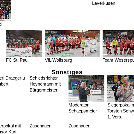
Leverkusen
d
FC St. Pauli
VfL Wolfsburg
Team Weserspu
Sonstiges
eri Draeger u
Schiedsrichter
bert
Heynemann mit
Bürgermeister
Moderator
Siegerpokal m
Schaepsmeier
Torsten Schw
1. Vors.
erpokal mit
Zuschauer
Zuschauer
sor Kurt