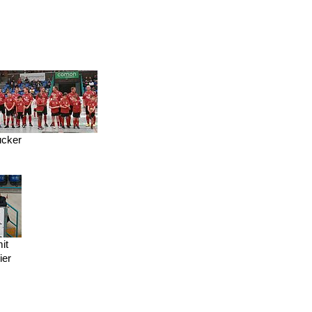
cker
it
ier