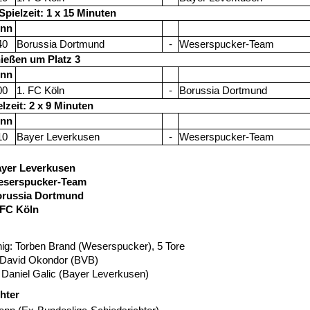
 Spielzeit: 1 x 15 Minuten
inn
40
Borussia Dortmund
-
Weserspucker-Team
eßen um Platz 3
inn
00
1. FC Köln
-
Borussia Dortmund
elzeit: 2 x 9 Minuten
inn
10
Bayer Leverkusen
-
Weserspucker-Team
Leverkusen
eserspucker-Team
orussia Dortmund
 FC Köln
ig: Torben Brand (Weserspucker), 5 Tore
: David Okondor (BVB)
 Daniel Galic (Bayer Leverkusen)
hter