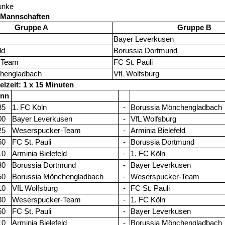
unke
 Mannschaften
Gruppe A
Gruppe B
Bayer Leverkusen
ld
Borussia Dortmund
 Team
FC St. Pauli
hengladbach
VfL Wolfsburg
elzeit: 1 x 15 Minuten
inn
35
1. FC Köln
-
Borussia Mönchengladbach
00
Bayer Leverkusen
-
VfL Wolfsburg
25
Weserspucker-Team
-
Arminia Bielefeld
50
FC St. Pauli
-
Borussia Dortmund
10
Arminia Bielefeld
-
1. FC Köln
30
Borussia Dortmund
-
Bayer Leverkusen
50
Borussia Mönchengladbach
-
Weserspucker-Team
10
VfL Wolfsburg
-
FC St. Pauli
30
Weserspucker-Team
-
1. FC Köln
50
FC St. Pauli
-
Bayer Leverkusen
10
Arminia Bielefeld
-
Borussia Mönchengladbach