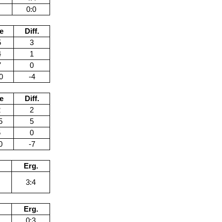
0:0
e
Diff.
5
3
4
1
7
0
0
-4
e
Diff.
2
2
5
5
5
0
0
-7
Erg.
3:4
Erg.
0:3