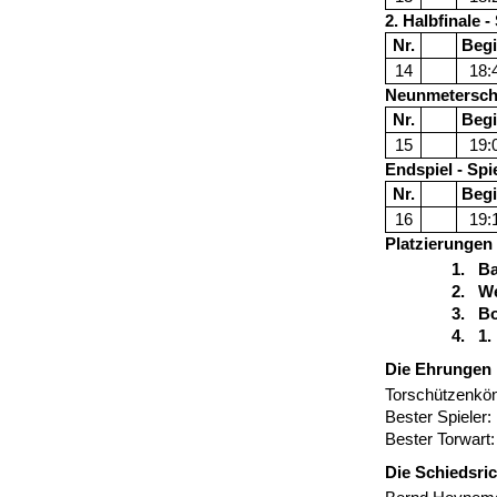
2. Halbfinale -
Nr.
Beg
14
18:
Neunmeterschi
Nr.
Beg
15
19:
Endspiel - Spi
Nr.
Beg
16
19:
Platzierungen
1. Bayer 
2. W
3. B
4. 1.
Die Ehrungen
Torschützenkön
Bester Spieler
Bester Torwart:
Die Schiedsric